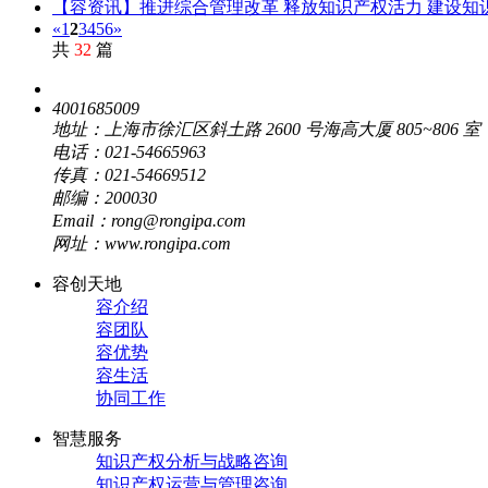
【容资讯】推进综合管理改革 释放知识产权活力 建设知
«
1
2
3
4
5
6
»
共
32
篇
4001685009
地址：上海市徐汇区斜土路 2600 号海高大厦 805~806 室
电话：021-54665963
传真：021-54669512
邮编：200030
Email：rong@rongipa.com
网址：www.rongipa.com
容创天地
容介绍
容团队
容优势
容生活
协同工作
智慧服务
知识产权分析与战略咨询
知识产权运营与管理咨询