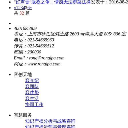
“好声音”版权之争：情感无法绑架法律
发表于：2016-08-2
«
1
2
3
4
5
6
»
共
32
篇
4001685009
地址：上海市徐汇区斜土路 2600 号海高大厦 805~806 室
电话：021-54665963
传真：021-54669512
邮编：200030
Email：rong@rongipa.com
网址：www.rongipa.com
容创天地
容介绍
容团队
容优势
容生活
协同工作
智慧服务
知识产权分析与战略咨询
知识产权运营与管理咨询