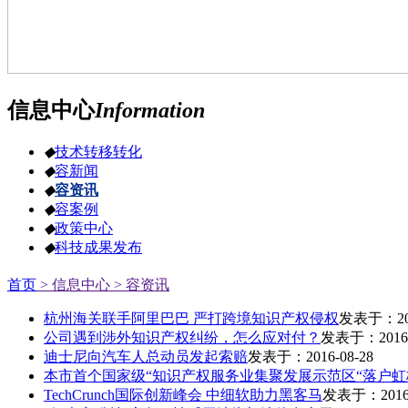
信息中心
Information
◆
技术转移转化
◆
容新闻
◆
容资讯
◆
容案例
◆
政策中心
◆
科技成果发布
首页
> 信息中心
> 容资讯
杭州海关联手阿里巴巴 严打跨境知识产权侵权
发表于：201
公司遇到涉外知识产权纠纷，怎么应对付？
发表于：2016-
迪士尼向汽车人总动员发起索赔
发表于：2016-08-28
本市首个国家级“知识产权服务业集聚发展示范区“落户虹
TechCrunch国际创新峰会 中细软助力黑客马
发表于：2016-