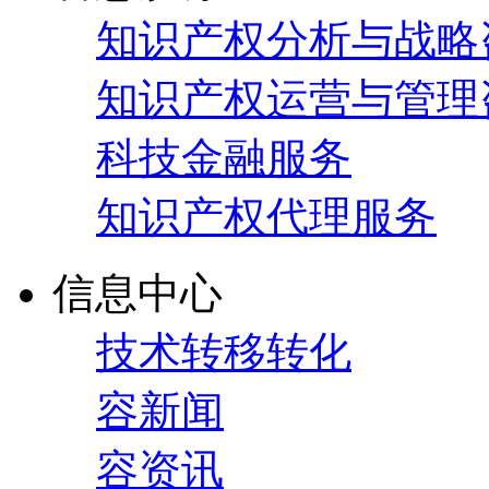
知识产权分析与战略
知识产权运营与管理
科技金融服务
知识产权代理服务
信息中心
技术转移转化
容新闻
容资讯