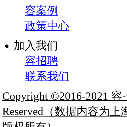
容案例
政策中心
加入我们
容招聘
联系我们
Copyright ©2016-2021 容
Reserved（数据内容
版权所有）