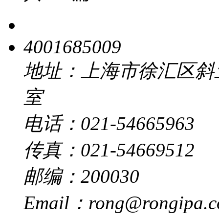
4001685009
地址：上海市徐汇区斜土路 
室
电话：021-54665963
传真：021-54669512
邮编：200030
Email：rong@rongipa.