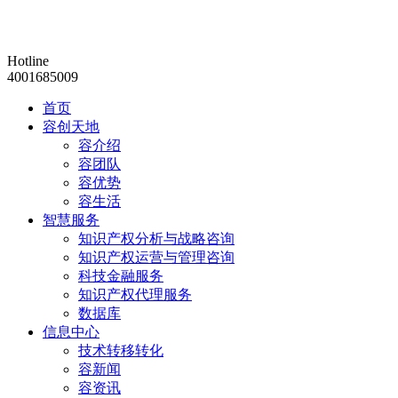
Hotline
4001685009
首页
容创天地
容介绍
容团队
容优势
容生活
智慧服务
知识产权分析与战略咨询
知识产权运营与管理咨询
科技金融服务
知识产权代理服务
数据库
信息中心
技术转移转化
容新闻
容资讯