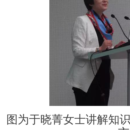
图为于晓菁女士讲解知