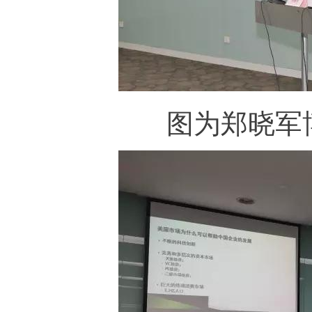
图为郑晓军