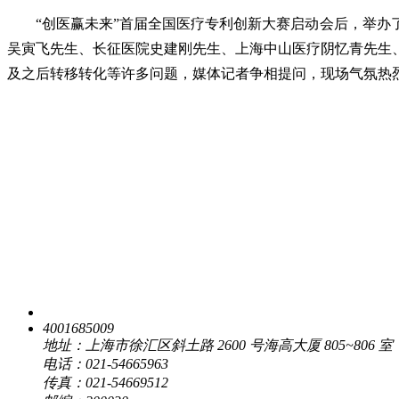
“创医赢未来”首届全国医疗专利创新大赛启动会后，举
吴寅飞先生、长征医院史建刚先生、上海中山医疗阴忆青先生
及之后转移转化等许多问题，媒体记者争相提问，现场气氛热
4001685009
地址：上海市徐汇区斜土路 2600 号海高大厦 805~806 室
电话：021-54665963
传真：021-54669512