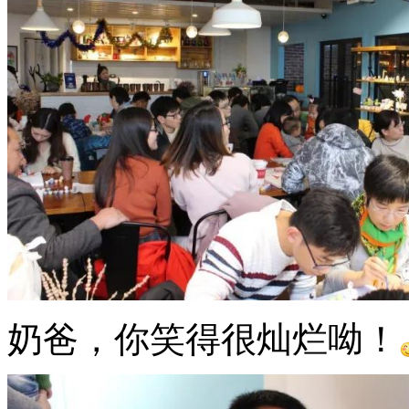
奶爸，你笑得很灿烂呦！