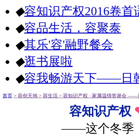
◆
容知识产权2016卷首
◆
容品生活，容聚泰
◆
其乐'容'融野餐会
◆
逛书展啦
◆
容我畅游天下——日
首页
> 容创天地
> 容生活
> 容知识产权 · 家属温情答谢会 
容知识产权
——这个冬季