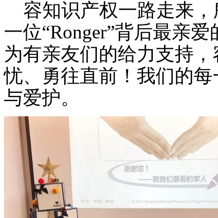
容知识产权一路走来，
一位
“Ronger”背后最
亲爱
为有
亲友们
的给力支持，
忧、勇往直前！我们的
每
与
爱护。